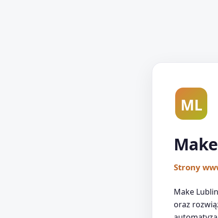
ML
Make 
Strony www
Make Lublin
oraz rozwiąz
automatyzac