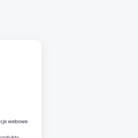
kacje webowe
produkty