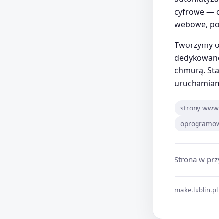
cyfrowe — o
webowe, po 
Tworzymy o
dedykowane 
chmurą. Sta
uruchamiamy
strony www 
oprogramow
Strona w pr
make.lublin.pl