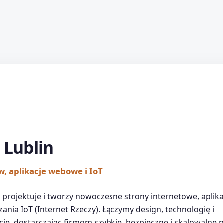
Lublin
, aplikacje webowe i IoT
 projektuje i tworzy nowoczesne strony internetowe, apli
ania IoT (Internet Rzeczy). Łączymy design, technologię i
ję, dostarczając firmom szybkie, bezpieczne i skalowalne 