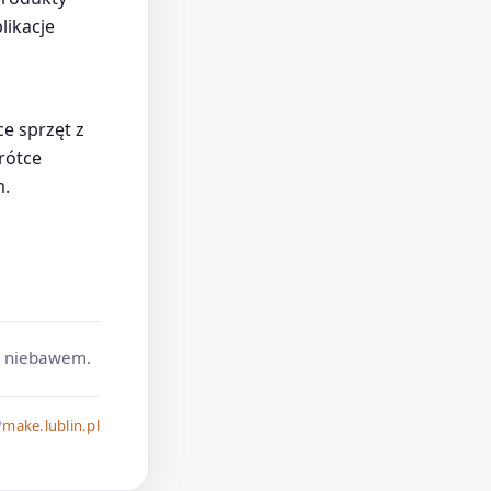
likacje
e sprzęt z
rótce
m.
y niebawem.

make.lublin.pl